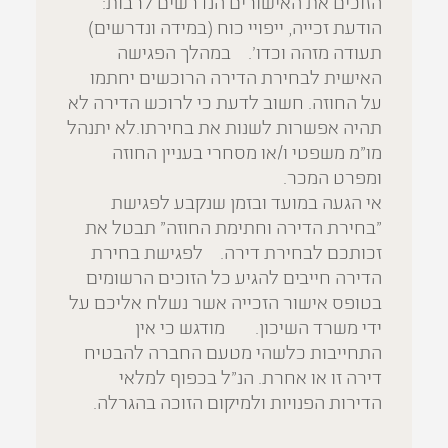
הזוכים את האישורים הנדרשים לרבות:
הודעת זכייה, ייפויי כוח (במידה ונדרשים)
תעודה מזהה וכדו'. במהלך הפגישה
האישית לבחירת הדירה הרוכשים יחתמו
על החוזה. חשוב לדעת כי לרוכש הדירה לא
תהיה אפשרות לשנות את בחירתו.לא יתנהל
מו"מ משפטי ו/או מסחרי בעניין החוזה
ומפרט המכר.
אי הגעה במועד ובזמן שנקבע לפגישת
"בחירת הדירה וחתימת החוזה" תבטל את
זכותכם לבחירת דירה. לפגישת בחירת
הדירה חייבים להגיע כל הזוכים הרשומים
בטופס אישור הזכייה אשר נשלח אליכם על
ידי משרד השיכון. מודגש כי אין
התחייבות כלשהי מטעם החברה להבטיח
דירה זו או אחרת. הנ"ל בכפוף למלאי
הדירות הפנויות ולמיקום הזוכה בהגרלה.