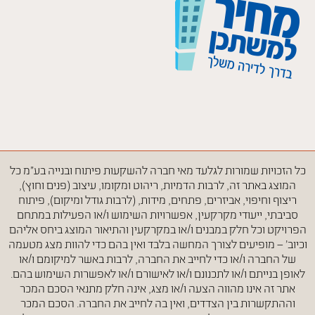
כל הזכויות שמורות לגלעד מאי חברה להשקעות פיתוח ובנייה בע״מ כל
המוצג באתר זה, לרבות הדמיות, ריהוט ומקומו, עיצוב (פנים וחוץ),
ריצוף וחיפוי, אביזרים, פתחים, מידות, (לרבות גודל ומיקום), פיתוח
סביבתי, ייעודי מקרקעין, אפשרויות השימוש ו/או הפעילות במתחם
הפרויקט וכל חלק במבנים ו/או במקרקעין והתיאור המוצג ביחס אליהם
וכיוב' – מופיעים לצורך המחשה בלבד ואין בהם כדי להוות מצג מטעמה
של החברה ו/או כדי לחייב את החברה, לרבות באשר למיקומם ו/או
לאופן בנייתם ו/או לתכנונם ו/או לאישורם ו/או לאפשרות השימוש בהם.
אתר זה אינו מהווה הצעה ו/או מצג, אינה חלק מתנאי הסכם המכר
וההתקשרות בין הצדדים, ואין בה לחייב את החברה. הסכם המכר